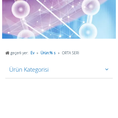
geçerli yer:
Ev
»
Ürün:% s
»
ORTA SERİ
Ürün Kategorisi