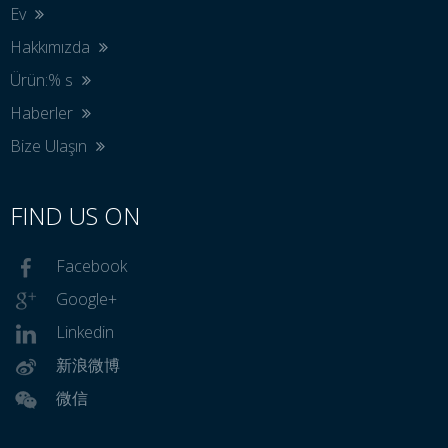
Ev
Hakkımızda
Ürün:% s
Haberler
Bize Ulaşın
FIND US ON
Facebook
Google+
Linkedin
新浪微博
微信