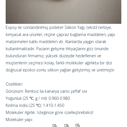
Expoy ile sonlandırılmış polieter Silikon Yağı, tekstil terbiye,
kimyasal ara ürünler, reçine çapraz bağlama maddeleri, yapı
malzemeleri katkı maddeleri vb. Alanlarda yaygın olarak
kullanılmaktadır. Pazarın gelişme ihtiyaçlarını göz önünde
bulunduran firmamız, yüksek düzeyde hedeflenen ve
müşterilerin seçmesi kolay, farklı moleküler ağırlıkta bir dizi
doğrusal epoksi-sonlu silikon yağları geliştirmiş ve üretmiştir.
Özellikler:
Görünüm: Renksiz ila kanarya sarısı şeffaf sıvı
Yoğunluk (25 ℃, g / ml): 0.960-0.980
Kırılma indisi (25 ℃): 1.410-1.450
Moleküler Ağırlık: İsteğinize göre özelleştirebiliriz!
Moleküler yapı: