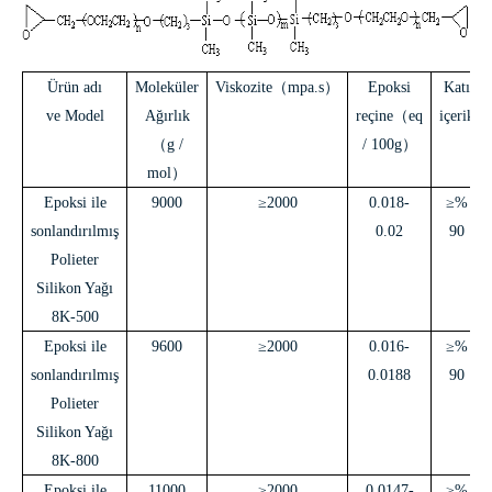
Ürün adı
Moleküler
Viskozite
（
mpa.s
）
Epoksi
Katı
ve Model
Ağırlık
reçine
（
eq
içerik
（
g /
/ 100g
）
mol
）
Epoksi ile
9000
≥2000
0.018-
≥%
sonlandırılmış
0.02
90
Polieter
Silikon Yağı
8K-500
Epoksi ile
9600
≥2000
0.016-
≥%
sonlandırılmış
0.0188
90
Polieter
Silikon Yağı
8K-800
Epoksi ile
11000
≥2000
0,0147-
≥%