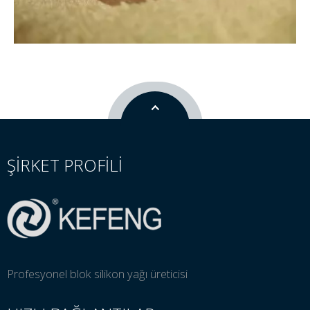
ŞİRKET PROFİLİ
Profesyonel blok silikon yağı üreticisi