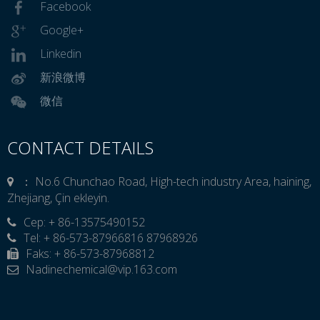
Facebook
Google+
Linkedin
新浪微博
微信
CONTACT DETAILS
： No.6 Chunchao Road, High-tech industry Area, haining,
Zhejiang, Çin ekleyin.
Cep: + 86-13575490152

Tel: + 86-573-87966816 87968926
Faks: + 86-573-87968812
Nadinechemical@vip.163.com
