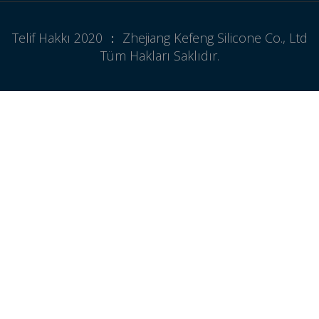
Telif Hakkı 2020 ： Zhejiang Kefeng Silicone Co., Ltd
Tüm Hakları Saklıdır.