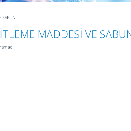
E SABUN
İTLEME MADDESİ VE SABU
unamadı