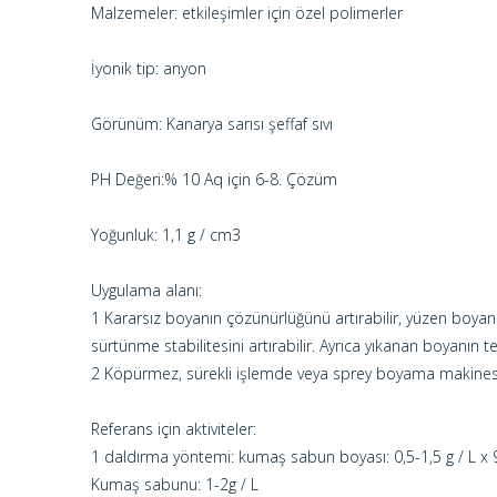
Malzemeler: etkileşimler için özel polimerler
İyonik tip: anyon
Görünüm: Kanarya sarısı şeffaf sıvı
PH Değeri:% 10 Aq için 6-8. Çözüm
Yoğunluk: 1,1 g / cm3
Uygulama alanı:
1 Kararsız boyanın çözünürlüğünü artırabilir, yüzen boyanın 
sürtünme stabilitesini artırabilir. Ayrıca yıkanan boyanın t
2 Köpürmez, sürekli işlemde veya sprey boyama makinesi
Referans için aktiviteler:
1 daldırma yöntemi: kumaş sabun boyası: 0,5-1,5 g / L x
Kumaş sabunu: 1-2g / L