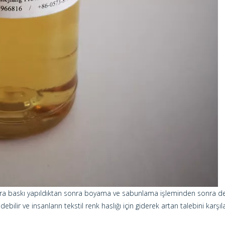
a baskı yapıldıktan sonra boyama ve sabunlama işleminden sonra de
ebilir ve insanların tekstil renk haslığı için giderek artan talebini karşıla