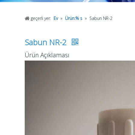
geçerli yer:
Ev
»
Ürün:% s
»
Sabun NR-2
Sabun NR-2
Ürün Açıklaması