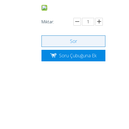
Miktar:
Sor
Soru Çubuğuna Ek
le