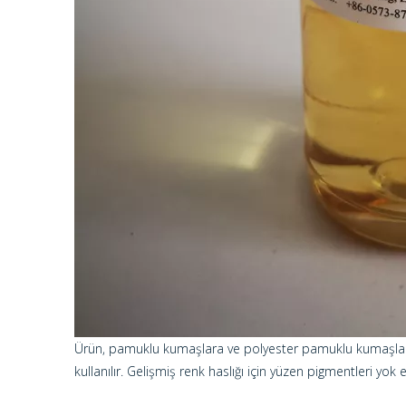
Ürün, pamuklu kumaşlara ve polyester pamuklu kumaşlar
kullanılır. Gelişmiş renk haslığı için yüzen pigmentleri yok ed