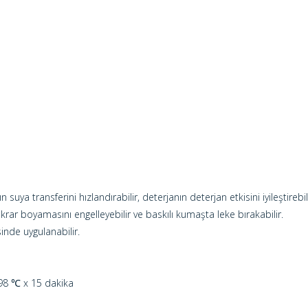
suya transferini hızlandırabilir, deterjanın deterjan etkisini iyileştireb
ekrar boyamasını engelleyebilir ve baskılı kumaşta leke bırakabilir.
nde uygulanabilir.
 98 ℃ x 15 dakika